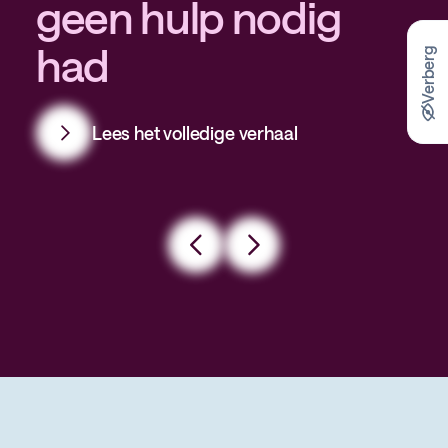
geen hulp nodig
had
Verberg
Lees het volledige verhaal
Lees het volledige verhaal