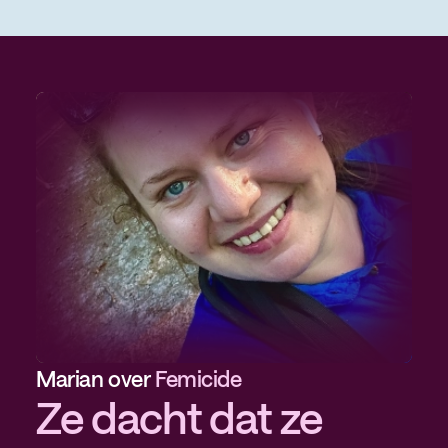
Marian over
Intieme terreur
Femicide
Ze dacht dat ze